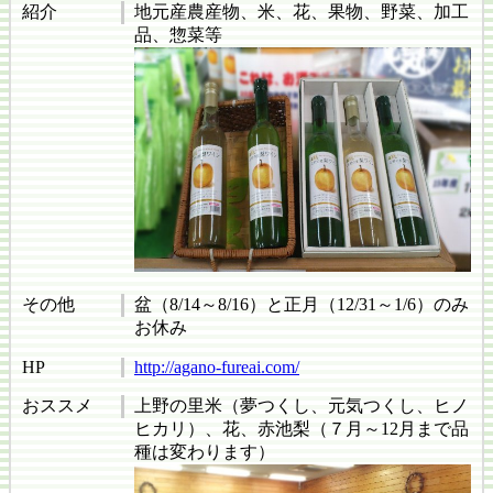
紹介
地元産農産物、米、花、果物、野菜、加工
品、惣菜等
その他
盆（8/14～8/16）と正月（12/31～1/6）のみ
お休み
HP
http://agano-fureai.com/
おススメ
上野の里米（夢つくし、元気つくし、ヒノ
ヒカリ）、花、赤池梨（７月～12月まで品
種は変わります）