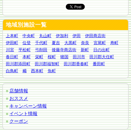
地域別施設一覧
上本町
中央町
丸山町
伊加利
伊田
伊田商店街
伊田町
位登
千代町
夏吉
大黒町
奈良
宮尾町
寿町
川宮
平松町
弓削田
後藤寺商店街
新町
日の出町
春日町
本町
栄町
桜町
猪国
田川市
田川郡大任町
田川郡添田町
田川郡福智町
田川郡香春町
番田町
白鳥町
糒
西本町
魚町
店舗情報
■
おススメ
■
キャンペーン情報
■
イベント情報
■
クーポン
■