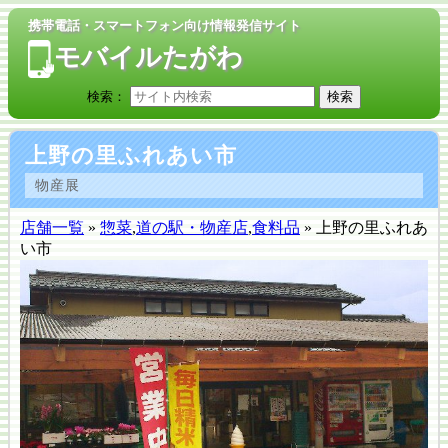
携帯電話・スマートフォン向け情報発信サイト
モバイルたがわ
検索：
上野の里ふれあい市
物産展
店舗一覧
»
惣菜
,
道の駅・物産店
,
食料品
» 上野の里ふれあ
い市